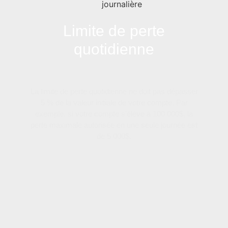
Limite de perte
quotidienne
La limite de perte quotidienne ne doit pas dépasser
5 % de la valeur initiale de votre compte. Par
exemple, si votre compte s'élève à 100 000$, la
perte maximale autorisée en une seule journée est
de 5 000$.