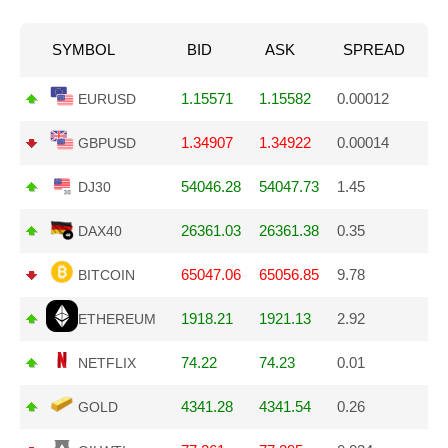
SYMBOL
BID
ASK
SPREAD
1.15571
1.15582
0.00012
EURUSD
1.34907
1.34922
0.00014
GBPUSD
54046.28
54047.73
1.45
DJ30
26361.03
26361.38
0.35
DAX40
65047.06
65056.85
9.78
BITCOIN
1918.21
1921.13
2.92
ETHEREUM
74.22
74.23
0.01
NETFLIX
4341.28
4341.54
0.26
GOLD