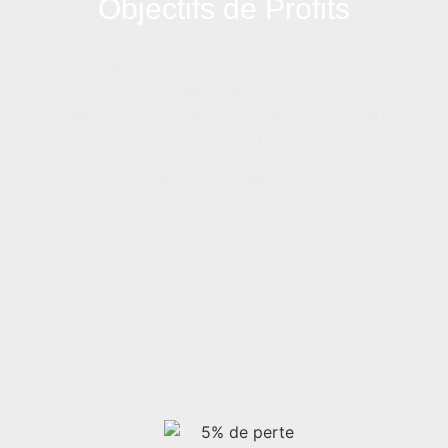
Objectifs de Profits
Le Challenge est composé de 2 étapes, chacune
ayant son propre objectif de profit. Lors de la 1ère
étape, vous devez atteindre un objectif de 10% de la
valeur initiale de votre compte, puis de 5% lors de la
2ème étape. Il n’y a aucune limite de temps pour
atteindre ces objectifs.